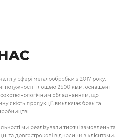
 НАС
нали у сфері металообробки з 2017 року.
і потужності площею 2500 кв.м. оснащені
сокотехнологічним обладнанням, що
нну якість продукції, виключає брак та
иробництві.
іяльності ми реалізували тисячі замовлень та
ні та довгострокові відносини з клієнтами.