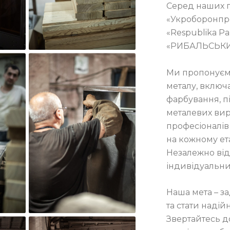
Серед наших па
«Укроборонпро
«Respublika Pa
«РИБАЛЬСЬКИЙ
Ми пропонуєм
металу, включа
фарбування, п
металевих вир
професіоналів
на кожному етап
Незалежно від
індивідуальний
Наша мета – з
та стати наді
Звертайтесь д