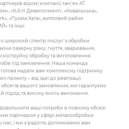
ртнерів відомі компанії, такі як АТ
м», «К.А.Н Девелопмент», «Ковальська»,
rk», «Пузата Хата», житловий район
» та інші.
о широкий спектр послуг з обробки
ючи лазерну різку, гнуття, зварювання,
іскоструйну обробку та виготовлення
обів під замовлення. Наша команда
 готова надати вам комплексну підтримку
і проекту – від ідеї до реалізації.
 обсягів вашого замовлення, ми гарантуємо
 підхід та високу якість виконання.
адовольнити ваші потреби в повному обсязі
йним партнером у сфері металообробки.
о нас, і ми з радістю допоможемо вам