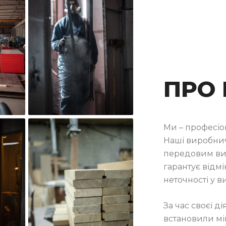
ПРО
Ми – професіо
Наші виробнич
передовим ви
гарантує відмі
неточності у в
За час своєї д
встановили міц