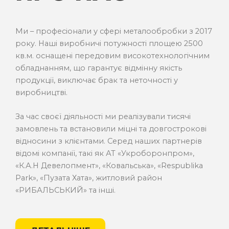
Ми – професіонали у сфері металообробки з 2017
року. Наші виробничі потужності площею 2500
кв.м. оснащені передовим високотехнологічним
обладнанням, що гарантує відмінну якість
продукції, виключає брак та неточності у
виробництві.
За час своєї діяльності ми реалізували тисячі
замовлень та встановили міцні та довгострокові
відносини з клієнтами. Серед наших партнерів
відомі компанії, такі як АТ «Укроборонпром»,
«К.А.Н Девелопмент», «Ковальська», «Respublika
Park», «Пузата Хата», житловий район
«РИБАЛЬСЬКИЙ» та інші.