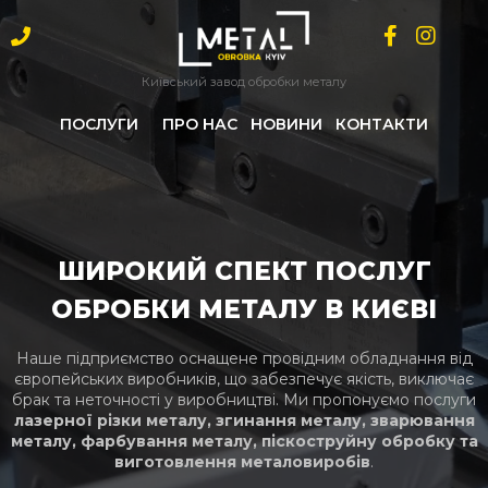
Перейти
до
вмісту
Київський завод обробки металу
ПОСЛУГИ
ПРО НАС
НОВИНИ
КОНТАКТИ
ШИРОКИЙ СПЕКТ ПОСЛУГ
ОБРОБКИ МЕТАЛУ В КИЄВІ
Наше підприємство оснащене провідним обладнання від
європейських виробників, що забезпечує якість, виключає
брак та неточності у виробництві.
Ми пропонуємо послуги
лазерної різки металу, згинання металу, зварювання
металу, фарбування металу, піскоструйну обробку та
виготовлення металовиробів
.