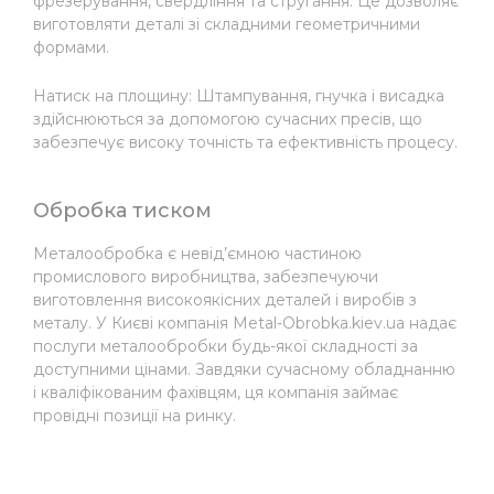
фрезерування, свердління та стругання. Це дозволяє
виготовляти деталі зі складними геометричними
формами.
Натиск на площину: Штампування, гнучка і висадка
здійснюються за допомогою сучасних пресів, що
забезпечує високу точність та ефективність процесу.
Обробка тиском
Металообробка є невід’ємною частиною
промислового виробництва, забезпечуючи
виготовлення високоякісних деталей і виробів з
металу. У Києві компанія Metal-Obrobka.kiev.ua надає
послуги металообробки будь-якої складності за
доступними цінами. Завдяки сучасному обладнанню
і кваліфікованим фахівцям, ця компанія займає
провідні позиції на ринку.